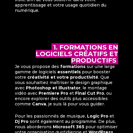
apprentissage et votre usage quotidien du
numérique.
1. FORMATIONS EN
LOGICIELS CRÉATIFS ET
PRODUCTIFS
Je vous propose des
formations
sur une large
gamme de logiciels
essentiels
pour booster
votre
créativité et votre productivité
. Que
vous souhaitiez maîtriser le design graphique
avec
Photoshop et Illustrator
, le montage
vidéo avec
Premiere Pro
et
Final Cut Pro
, ou
encore explorer des outils plus accessibles
comme
Canva
, je suis là pour vous guider.
Pour les passionnés de musique,
Logic Pro
et
Dj Pro
sont également au programme. De plus,
nous aborderons
Microsoft 365
pour optimiser
votre organisation quotidienne et
WordPress