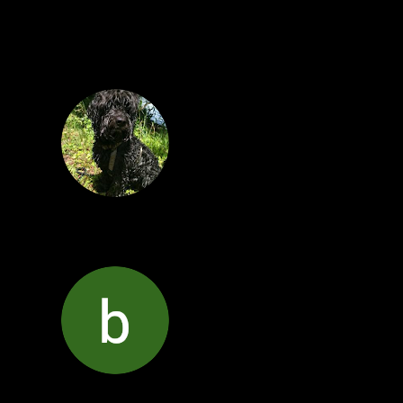
té, site internet extrêmement bien référencé, 
 !
rès bon conseils. Je recommande vivement.